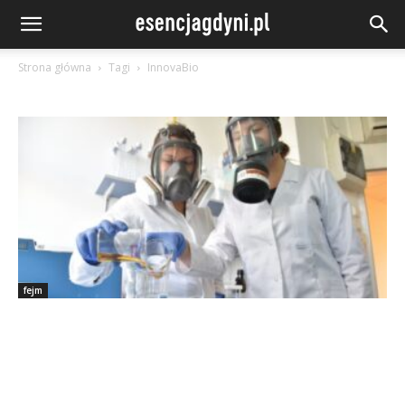
Strona główna
Tagi
InnovaBio
fejm