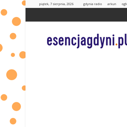
piątek, 7 sierpnia, 2026
gdynia radio
arkun
ogł
esencjaGdyni.pl
|
informacje
od
Was
dla
Was