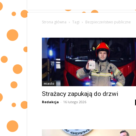
Strona główna
Tagi
Bezpieczeństwo publiczne
miasto
Strażacy zapukają do drzwi
Redakcja
-
16 lutego 2026