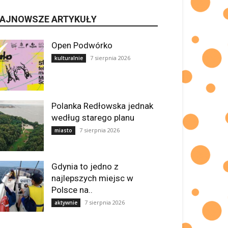
AJNOWSZE ARTYKUŁY
Open Podwórko
7 sierpnia 2026
kulturalnie
Polanka Redłowska jednak
według starego planu
7 sierpnia 2026
miasto
Gdynia to jedno z
najlepszych miejsc w
Polsce na..
7 sierpnia 2026
aktywnie