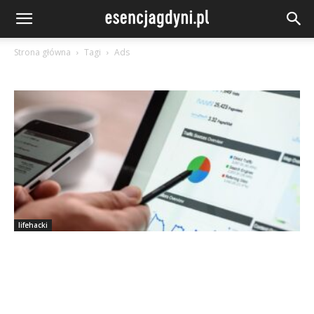
Strona główna
Tagi
Ads
lifehacki