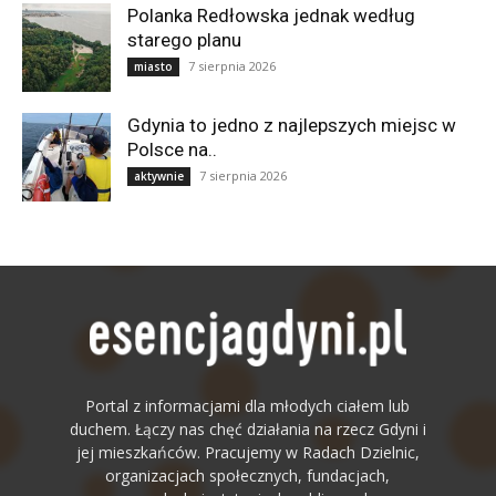
Polanka Redłowska jednak według
starego planu
7 sierpnia 2026
miasto
Gdynia to jedno z najlepszych miejsc w
Polsce na..
7 sierpnia 2026
aktywnie
Portal z informacjami dla młodych ciałem lub
duchem. Łączy nas chęć działania na rzecz Gdyni i
jej mieszkańców. Pracujemy w Radach Dzielnic,
organizacjach społecznych, fundacjach,