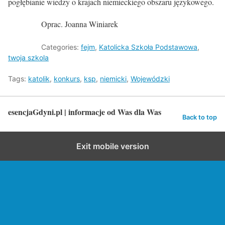
pogłębianie wiedzy o krajach niemieckiego obszaru językowego.
Oprac. Joanna Winiarek
Categories:
fejm
,
Katolicka Szkoła Podstawowa
,
twoja szkola
Tags:
katolik
,
konkurs
,
ksp
,
niemicki
,
Wojewódzki
esencjaGdyni.pl | informacje od Was dla Was
Back to top
Exit mobile version