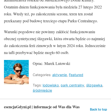
Ostatnim dniem funkcjonowania była niedziela 27 lutego 2022
roku. Wtedy też, po zakończeniu sezonu, teren ten został
przekazany pod budowę trzeciego etapu Parku Centralnego.
Warunki pogodowe nie powinny zakłócić funkcjonowaniu
obecnej syntetycznej ślizgawki, która otwarta będzie co najmniej
do zakończenia ferii zimowych w lutym 2024 roku. Jednocześnie
na tafli przebywać będzie mogło 60 osób.
Oprac. Marek Lutowski
Categories:
aktywnie
,
Featured
Tags:
lodowisko
,
park centralny
,
ślizgawka
,
śródmieście
esencjaGdyni.pl | informacje od Was dla Was
Back to top