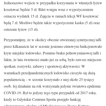
Jednorazowe wejście w przypadku korzystania w własnych łyżew
kosztować będzie 5 zł. Bilet wstępu wraz z wypożyczeniem
oznacza wydatek 15 zł. Zajęcia w ramach lekcji WF kosztować
będą 7 zł. Możliwe będzie także wypożyczenie kasku (5 zł) oraz
ostrzenie łyżew (15 zł).
Przypomnijmy, że w okolicy obecnie otwieranej syntetycznej tafli
przez kilkanaście lat w sezonie jesienno-zimowym funkcjonowało
kryte miejskie lodowisko. Pomimo braku pełnowymiarowej tafli i
faktu, że lata świetności miało już za sobą, było zawsze miejscem
spotkań, rozrywki, zabawy i sportowej aktywności. W
warunkach przedpandemicznych lodowisko cieszyło się dużą
popularnością – w sezonie korzystało z niej około 25 tysięcy
osób. Jej działanie na rok wstrzymała jedynie światowa epidemia
COVID-19. Był to jedyny tego typu przypadek od 2017 roku,
kiedy to Gdyńskie Centrum Sportu przejęło funkcję
administratora obiektu od Młodzieżowego Domu Kultury.