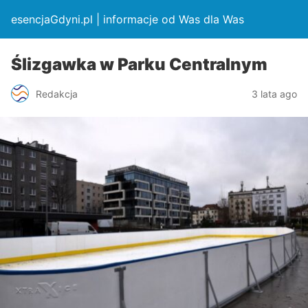
esencjaGdyni.pl | informacje od Was dla Was
Ślizgawka w Parku Centralnym
Redakcja
3 lata ago