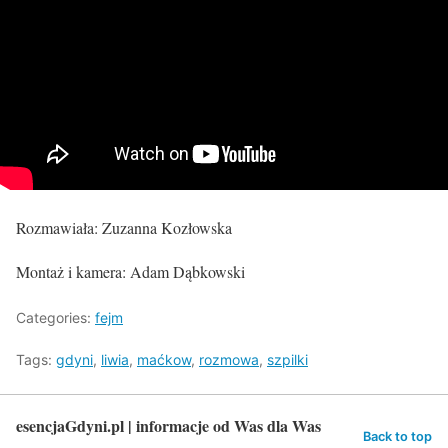
Rozmawiała: Zuzanna Kozłowska
Montaż i kamera: Adam Dąbkowski
Categories:
fejm
Tags:
gdyni
,
liwia
,
maćkow
,
rozmowa
,
szpilki
esencjaGdyni.pl | informacje od Was dla Was
Back to top