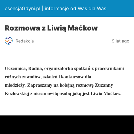
esencjaGdyni.pl | informacje od Was dla Was
Rozmowa z Liwią Maćkow
Redakcja
9 lat ago
Uczennica, Radna, organizatorka spotkań z pracownikami
różnych zawodów, szkoleń i konkursów dla
młodzieży. Zapraszamy na kolejną rozmowę Zuzanny
Kozłowskiej z niesamowitą osobą jaką jest Liwia Maćkow.