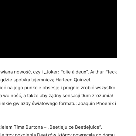
iana nowość, czyli „Joker: Folie à deux”. Arthur Fleck
 gdzie spotyka tajemniczą Harleen Quinzel.
ć na jego punkcie obsesję i pragnie zrobić wszystko,
 wolność, a także aby żądny sensacji tłum zrozumiał
ielkie gwiazdy światowego formatu: Joaquin Phoenix i
ełem Tima Burtona – „Beetlejuice Beetlejuice”.
je trzy pokolenia Deetzów, którzy powracają do domu