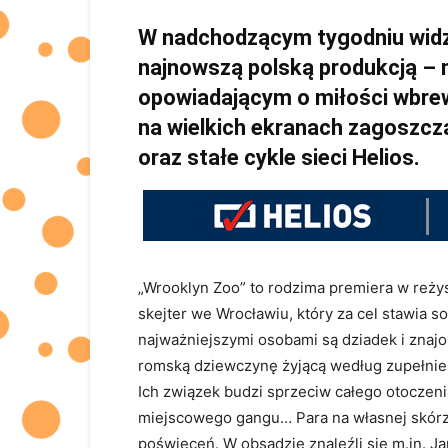
W nadchodzącym tygodniu widz
najnowszą polską produkcją –
opowiadającym o miłości wbr
na wielkich ekranach zagoszcz
oraz stałe cykle sieci Helios.
„Wrooklyn Zoo” to rodzima premiera w reżys
skejter we Wrocławiu, który za cel stawia 
najważniejszymi osobami są dziadek i znajo
romską dziewczynę żyjącą według zupełnie i
Ich związek budzi sprzeciw całego otoczeni
miejscowego gangu… Para na własnej skórz
poświęceń. W obsadzie znaleźli się m.in. Jan