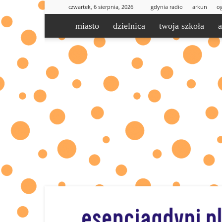
czwartek, 6 sierpnia, 2026
gdynia radio
arkun
og
miasto
dzielnica
twoja szkoła
esencjaGdyni.pl
|