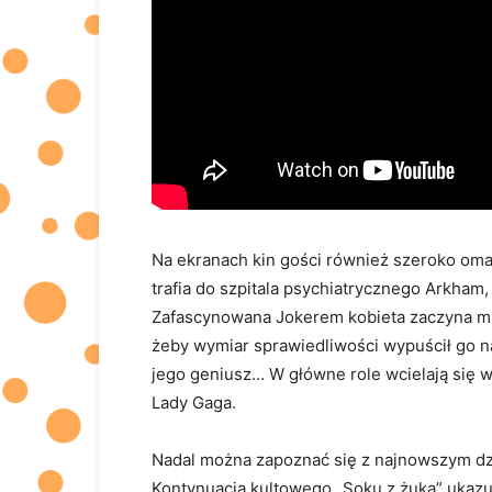
Na ekranach kin gości również szeroko omaw
trafia do szpitala psychiatrycznego Arkham,
Zafascynowana Jokerem kobieta zaczyna mie
żeby wymiar sprawiedliwości wypuścił go na
jego geniusz… W główne role wcielają się w
Lady Gaga.
Nadal można zapoznać się z najnowszym dzi
Kontynuacja kultowego „Soku z żuka” ukazu