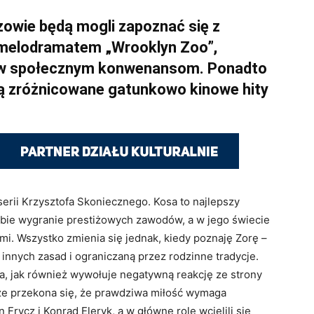
owie będą mogli zapoznać się z
 melodramatem „Wrooklyn Zoo”,
ew społecznym konwenansom. Ponadto
ą zróżnicowane gatunkowo kinowe hity
erii Krzysztofa Skoniecznego. Kosa to najlepszy
sobie wygranie prestiżowych zawodów, a w jego świecie
mi. Wszystko zmienia się jednak, kiedy poznaję Zorę –
nnych zasad i ograniczaną przez rodzinne tradycje.
a, jak również wywołuje negatywną reakcję ze strony
e przekona się, że prawdziwa miłość wymaga
 Frycz i Konrad Eleryk, a w główne role wcielili się