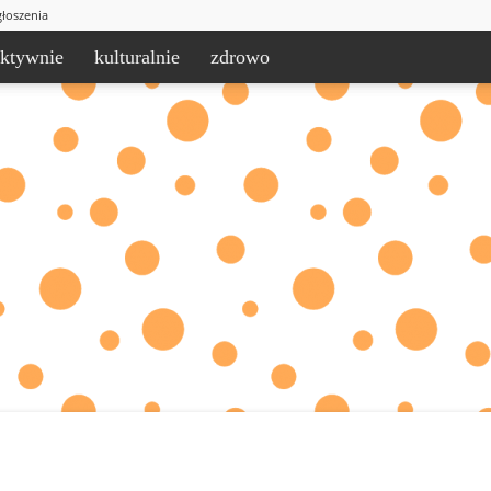
łoszenia
aktywnie
kulturalnie
zdrowo