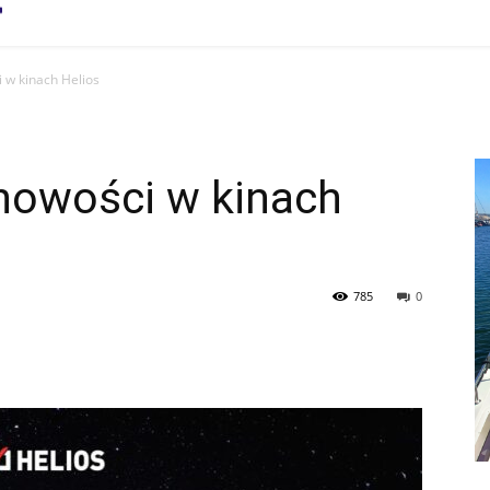
 w kinach Helios
nowości w kinach
785
0