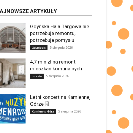
AJNOWSZE ARTYKUŁY
Gdyńska Hala Targowa nie
potrzebuje remontu,
potrzebuje pomysłu
5 sierpnia 2026
Gdyniopis
4,7 mln zł na remont
mieszkań komunalnych
5 sierpnia 2026
miasto
Letni koncert na Kamiennej
Górze 🗓
5 sierpnia 2026
Kamienna Góra