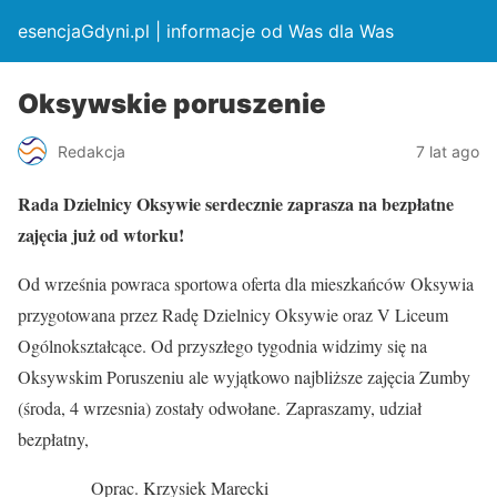
esencjaGdyni.pl | informacje od Was dla Was
Oksywskie poruszenie
Redakcja
7 lat ago
Rada Dzielnicy Oksywie serdecznie zaprasza na bezpłatne
zajęcia już od wtorku!
Od września powraca sportowa oferta dla mieszkańców Oksywia
przygotowana przez Radę Dzielnicy Oksywie oraz V Liceum
Ogólnokształcące. Od przyszłego tygodnia widzimy się na
Oksywskim Poruszeniu ale wyjątkowo najbliższe zajęcia Zumby
(środa, 4 wrzesnia) zostały odwołane. Zapraszamy, udział
bezpłatny,
Oprac. Krzysiek Marecki