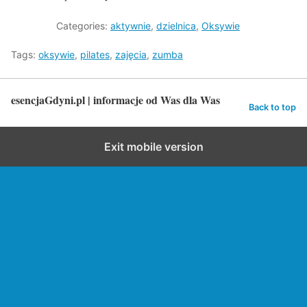
Categories:
aktywnie
,
dzielnica
,
Oksywie
Tags:
oksywie
,
pilates
,
zajęcia
,
zumba
esencjaGdyni.pl | informacje od Was dla Was
Back to top
Exit mobile version