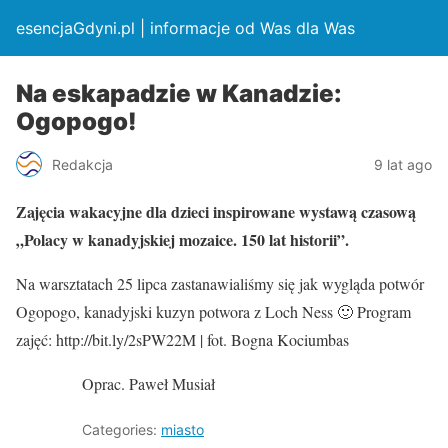
esencjaGdyni.pl | informacje od Was dla Was
Na eskapadzie w Kanadzie:
Ogopogo!
Redakcja
9 lat ago
Zajęcia wakacyjne dla dzieci inspirowane wystawą czasową
„Polacy w kanadyjskiej mozaice.
150 lat historii”.
Na warsztatach 25 lipca zastanawialiśmy się jak wygląda potwór
Ogopogo, kanadyjski kuzyn potwora z Loch Ness 🙂 Program
zajęć: http://bit.ly/2sPW22M | fot. Bogna Kociumbas
Oprac. Paweł Musiał
Categories:
miasto