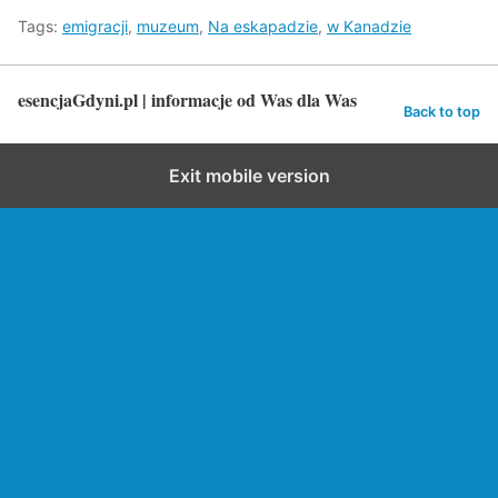
Tags:
emigracji
,
muzeum
,
Na eskapadzie
,
w Kanadzie
esencjaGdyni.pl | informacje od Was dla Was
Back to top
Exit mobile version