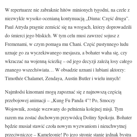
W repertuarze nie zabraknie hitów minionych tygodni, na czele z
niezwykle wysoko ocenianą kontynuacją „Diuna: Część druga”.
Paul Atryda pragnie zemścić się na wrogach, którzy doprowadzili
do śmierci jego bliskich. W tym celu musi zawrzeć sojusz z
Fremenami, w czym pomaga mu Chani. Część pustynnego ludu
uznaje go za wyczekiwanego mesjasza, a bohater waha się, czy
wkraczać na wojenną ścieżkę – od jego decyzji zależą losy całego
znanego wszechświata… W obsadzie uznani i lubiani aktorzy:
Timothée Chalamet, Zendaya, Austin Butler i wielu innych!
Najmłodsi kinomani mogą zapoznać się z najnowszą częścią
przebojowej animacji – „Kung Fu Panda 4”! Po, Smoczy
Wojownik, zostaje wezwany do pełnienia kolejnej misji. Tym
razem ma zostać duchowym przywódcą Doliny Spokoju. Bohater
będzie musiał stawić czoła nowym wyzwaniom i nieuchwytnej
przeciwniczce – Kameleonie! Po jego stronie stanie jednak bystra