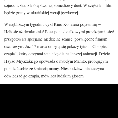
sojuszniczka, z którą stworzą komediowy duet. W części kin film
będzie grany w ukraińskiej wersji językowej.
W najbliższym tygodniu cykl Kino Konesera pojawi się w
Heliosie aż dwukrotnie! Poza poniedziałkowymi projekcjami, sieć
przygotowała specjalne niedzielne seanse, poświęcone filmom
oscarowym. Już 17 marca odbędą się pokazy tytułu „Chłopiec i
czapla”, który otrzymał statuetkę dla najlepszej animacji. Dzieło
Hayao Miyazakiego opowiada o młodym Mahito, próbującym
poradzić sobie ze śmiercią mamy. Niespodziewanie zaczyna
odwiedzać go czapla, mówiąca ludzkim głosem.