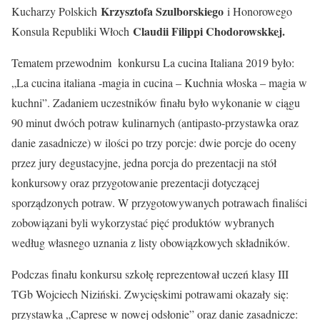
Krzysztofa Szulborskiego
Kucharzy Polskich
i Honorowego
Claudii Filippi Chodorowskkej.
Konsula Republiki Włoch
Tematem przewodnim konkursu La cucina Italiana 2019 było:
„La cucina italiana -magia in cucina – Kuchnia włoska – magia w
kuchni”. Zadaniem uczestników finału było wykonanie w ciągu
90 minut dwóch potraw kulinarnych (antipasto-przystawka oraz
danie zasadnicze) w ilości po trzy porcje: dwie porcje do oceny
przez jury degustacyjne, jedna porcja do prezentacji na stół
konkursowy oraz przygotowanie prezentacji dotyczącej
sporządzonych potraw. W przygotowywanych potrawach finaliści
zobowiązani byli wykorzystać pięć produktów wybranych
według własnego uznania z listy obowiązkowych składników.
Podczas finału konkursu szkołę reprezentował uczeń klasy III
TGb Wojciech Niziński. Zwycięskimi potrawami okazały się:
przystawka „Caprese w nowej odsłonie” oraz danie zasadnicze: