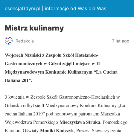
esencjaGdyni.pl | informacje od Was dla Was
Mistrz kulinarny
Redakcja
7 lat ago
Wojciech Niziński z Zespołu Szkół Hotelarsko-
Gastronomicznych w Gdyni zajął I miejsce w II
Międzynarodowym Konkursie Kulinarnym “La Cucina
Italiana 201”.
3 kwietnia w Zespole Szkół Gastronomiczno-Hotelarskich w
Gdańsku odbył się II Międzynarodowy Konkurs Kulinarny „La
cucina Italiana 2019” pod honorowym patronatem Marszałka
Mieczysława Struka
Województwa Pomorskiego
, Pomorskiego
Moniki Kończyk
Kuratora Oświaty
, Prezesa Stowarzyszenia