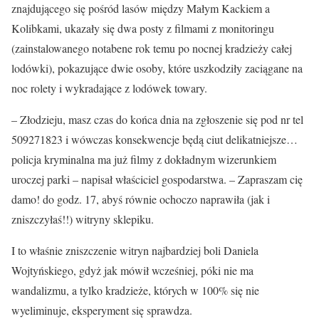
znajdującego się pośród lasów między Małym Kackiem a
Kolibkami, ukazały się dwa posty z filmami z monitoringu
(zainstalowanego notabene rok temu po nocnej kradzieży całej
lodówki), pokazujące dwie osoby, które uszkodziły zaciągane na
noc rolety i wykradające z lodówek towary.
– Złodzieju, masz czas do końca dnia na zgłoszenie się pod nr tel
509271823 i wówczas konsekwencje będą ciut delikatniejsze…
policja kryminalna ma już filmy z dokładnym wizerunkiem
uroczej parki – napisał właściciel gospodarstwa. – Zapraszam cię
damo! do godz. 17, abyś równie ochoczo naprawiła (jak i
zniszczyłaś!!) witryny sklepiku.
I to właśnie zniszczenie witryn najbardziej boli Daniela
Wojtyńskiego, gdyż jak mówił wcześniej, póki nie ma
wandalizmu, a tylko kradzieże, których w 100% się nie
wyeliminuje, eksperyment się sprawdza.