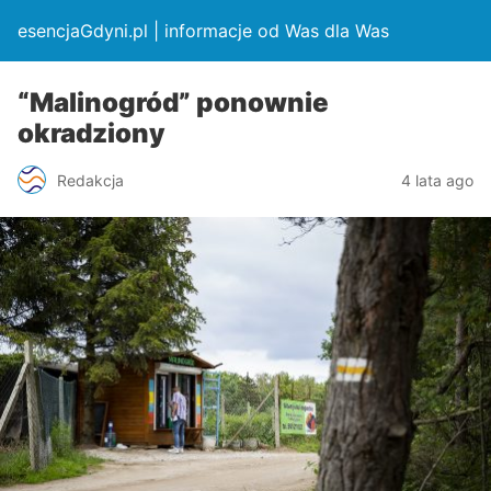
esencjaGdyni.pl | informacje od Was dla Was
“Malinogród” ponownie
okradziony
Redakcja
4 lata ago