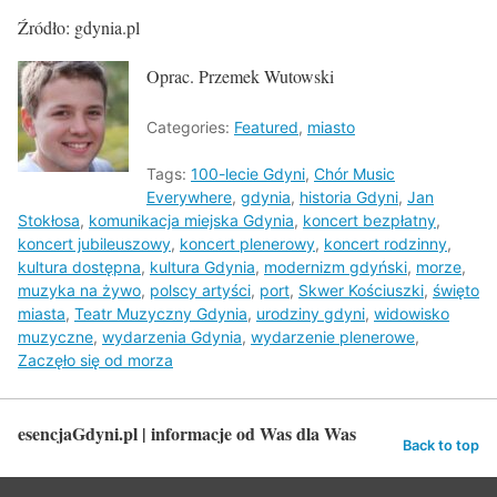
Źródło: gdynia.pl
Oprac. Przemek Wutowski
Categories:
Featured
,
miasto
Tags:
100-lecie Gdyni
,
Chór Music
Everywhere
,
gdynia
,
historia Gdyni
,
Jan
Stokłosa
,
komunikacja miejska Gdynia
,
koncert bezpłatny
,
koncert jubileuszowy
,
koncert plenerowy
,
koncert rodzinny
,
kultura dostępna
,
kultura Gdynia
,
modernizm gdyński
,
morze
,
muzyka na żywo
,
polscy artyści
,
port
,
Skwer Kościuszki
,
święto
miasta
,
Teatr Muzyczny Gdynia
,
urodziny gdyni
,
widowisko
muzyczne
,
wydarzenia Gdynia
,
wydarzenie plenerowe
,
Zaczęło się od morza
esencjaGdyni.pl | informacje od Was dla Was
Back to top