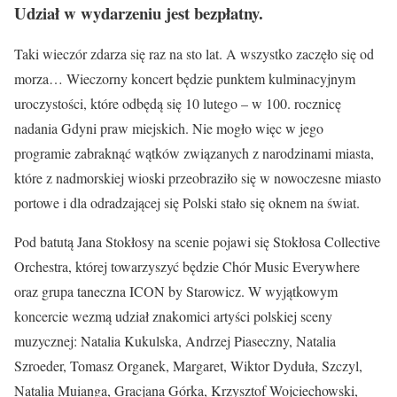
Udział w wydarzeniu jest bezpłatny.
Taki wieczór zdarza się raz na sto lat. A wszystko zaczęło się od
morza… Wieczorny koncert będzie punktem kulminacyjnym
uroczystości, które odbędą się 10 lutego – w 100. rocznicę
nadania Gdyni praw miejskich. Nie mogło więc w jego
programie zabraknąć wątków związanych z narodzinami miasta,
które z nadmorskiej wioski przeobraziło się w nowoczesne miasto
portowe i dla odradzającej się Polski stało się oknem na świat.
Pod batutą Jana Stokłosy na scenie pojawi się Stokłosa Collective
Orchestra, której towarzyszyć będzie Chór Music Everywhere
oraz grupa taneczna ICON by Starowicz. W wyjątkowym
koncercie wezmą udział znakomici artyści polskiej sceny
muzycznej: Natalia Kukulska, Andrzej Piaseczny, Natalia
Szroeder, Tomasz Organek, Margaret, Wiktor Dyduła, Szczyl,
Natalia Muianga, Gracjana Górka, Krzysztof Wojciechowski,