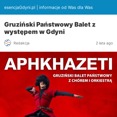
esencjaGdyni.pl | informacje od Was dla Was
Gruziński Państwowy Balet z
występem w Gdyni
Redakcja
2 lata ago