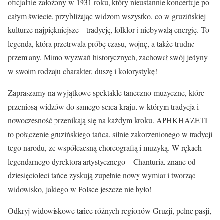
oficjalnie założony w 1931 roku, który nieustannie koncertuje po
całym świecie, przybliżając widzom wszystko, co w gruzińskiej
kulturze najpiękniejsze – tradycję, folklor i niebywałą energię. To
legenda, która przetrwała próbę czasu, wojnę, a także trudne
przemiany. Mimo wyzwań historycznych, zachował swój jedyny
w swoim rodzaju charakter, duszę i kolorystykę!
Zapraszamy na wyjątkowe spektakle taneczno-muzyczne, które
przeniosą widzów do samego serca kraju, w którym tradycja i
nowoczesność przenikają się na każdym kroku. APHKHAZETI
to połączenie gruzińskiego tańca, silnie zakorzenionego w tradycji
tego narodu, ze współczesną choreografią i muzyką. W rękach
legendarnego dyrektora artystycznego – Chanturia, znane od
dziesięcioleci tańce zyskują zupełnie nowy wymiar i tworząc
widowisko, jakiego w Polsce jeszcze nie było!
Odkryj widowiskowe tańce różnych regionów Gruzji, pełne pasji,