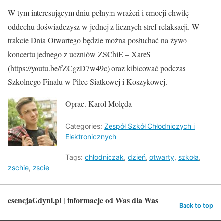
W tym interesującym dniu pełnym wrażeń i emocji chwilę
oddechu doświadczysz w jednej z licznych stref relaksacji. W
trakcie Dnia Otwartego będzie można posłuchać na żywo
koncertu jednego z uczniów ZSChiE – XareS
(https://youtu.be/fZCgzD7w49c) oraz kibicować podczas
Szkolnego Finału w Piłce Siatkowej i Koszykowej.
Oprac. Karol Molęda
Categories:
Zespół Szkół Chłodniczych i
Elektronicznych
Tags:
chłodniczak
,
dzień
,
otwarty
,
szkoła
,
zschie
,
zscie
esencjaGdyni.pl | informacje od Was dla Was
Back to top