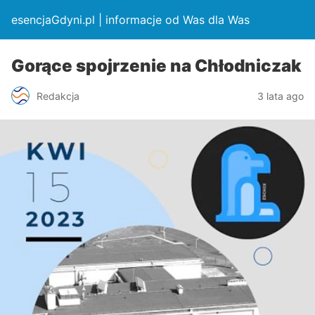
esencjaGdyni.pl | informacje od Was dla Was
Gorące spojrzenie na Chłodniczak
Redakcja
3 lata ago