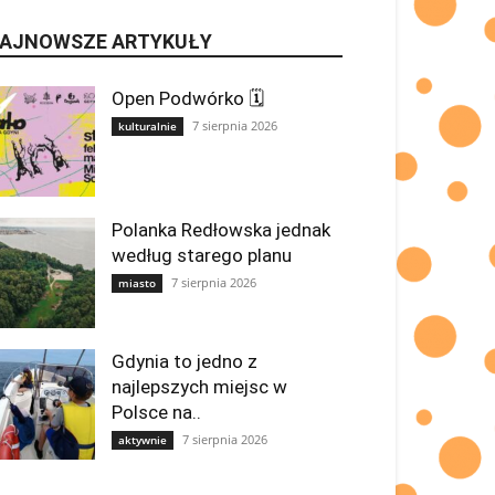
AJNOWSZE ARTYKUŁY
Open Podwórko 🗓
7 sierpnia 2026
kulturalnie
Polanka Redłowska jednak
według starego planu
7 sierpnia 2026
miasto
Gdynia to jedno z
najlepszych miejsc w
Polsce na..
7 sierpnia 2026
aktywnie