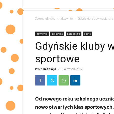
Strona główna
aktywnie
Gdyńskie kluby wspierają
aktywnie
dzielnica
Leszczynki
selfie
Gdyńskie kluby w
sportowe
Przez
Redakcja
-
10 września 2017
Od nowego roku szkolnego ucznio
nowo otwartych klas sportowych.