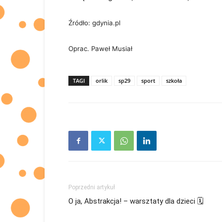
Źródło: gdynia.pl
Oprac. Paweł Musiał
TAGI
orlik
sp29
sport
szkoła
Poprzedni artykuł
O ja, Abstrakcja! – warsztaty dla dzieci 🗓