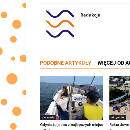
Redakcja
PODOBNE ARTYKUŁY
WIĘCEJ OD 
aktywnie
aktywnie
Gdynia to jedno z najlepszych miejsc
Rekordowe 