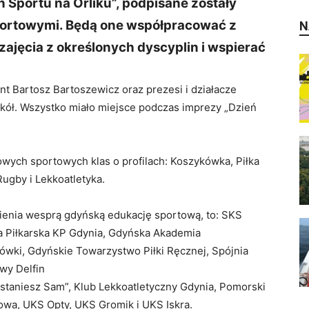
ń Sportu na Orliku”, podpisane zostały
portowymi. Będą one współpracować z
N
ajęcia z określonych dyscyplin i wspierać
 Bartosz Bartoszewicz oraz prezesi i działacze
kół. Wszystko miało miejsce podczas imprezy „Dzień
wych sportowych klas o profilach: Koszykówka, Piłka
Rugby i Lekkoatletyka.
mienia wesprą gdyńską edukację sportową, to: SKS
a Piłkarska KP Gdynia, Gdyńska Akademia
wki, Gdyńskie Towarzystwo Piłki Ręcznej, Spójnia
wy Delfin
staniesz Sam”, Klub Lekkoatletyczny Gdynia, Pomorski
wa, UKS Opty, UKS Gromik i UKS Iskra.