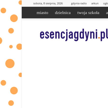
sobota, 8 sierpnia, 2026
gdynia radio
arkun
ogł
miasto
dzielnica
twoja szkoła
esencjaGdyni.pl
|
informacje
od
Was
dla
Was