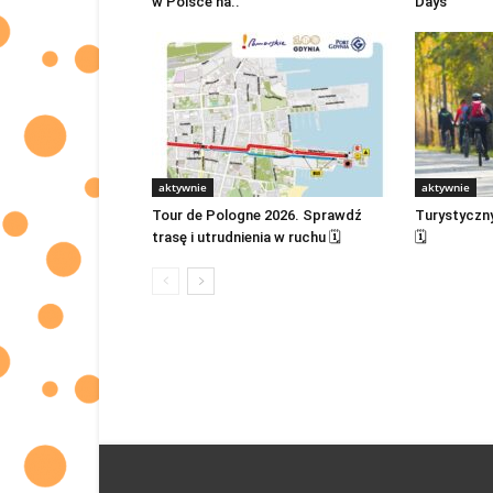
w Polsce na..
Days
aktywnie
aktywnie
Tour de Pologne 2026. Sprawdź
Turystyczn
trasę i utrudnienia w ruchu 🗓
🗓