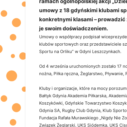
ramach ogólnopolskiej akcji „Dzie
umowy z 18 gdyńskimi klubami s
konkretnymi klasami – prowadzić z
je swoim doświadczeniem.
Umowy o współpracy podpisał wiceprezydent
klubów sportowych oraz przedstawiciele sz
Sportu na Orliku” w Gdyni Leszczynkach.
Od 4 września uruchomionych zostało 17 no
nożna, Piłka ręczna, Żeglarstwo, Pływanie, 
Kluby i organizacje, które na mocy porozu
Bałtyk Gdynia Akademia Piłkarska, Akademi
Koszykówki, Gdyńskie Towarzystwo Koszykó
Gdynia SA, Rugby Club Gdynia, Klub Sporto
Fundacja Rafała Murawskiego „Nigdy Nie Zo
Związek Żeglarski, UKS Siódemka, UKS Ciso