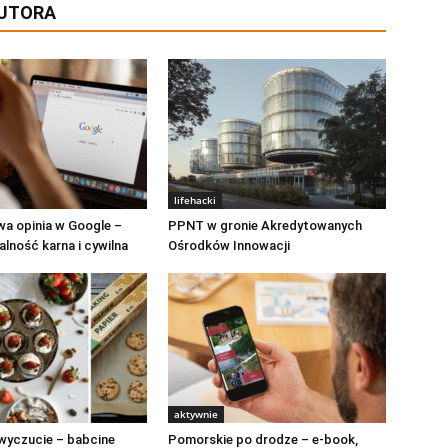
AUTORA
lifehacki
a opinia w Google –
PPNT w gronie Akredytowanych
lność karna i cywilna
Ośrodków Innowacji
aktywnie
 wyczucie – babcine
Pomorskie po drodze – e-book,