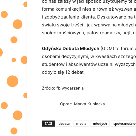
od nas zależy w jaki sposób użytkujemy te
forma komunikacji niesie również wyzwani
i zdobyć zaufanie klienta. Dyskutowano na 
światu swoje treści i jak wpływa na młodych
społecznościowych, patostreamerzy, hejt, n
Gdyńska Debata Młodych
(GDM) to forum d
osobami decyzyjnymi, w kwestiach szczególni
studentów i absolwentów uczelni wyższych. 
odbyło się 12 debat.
Źródło: fb wydarzenia
Oprac. Marka Kuniecka
TAGI
debata
media
młodych
społeczności