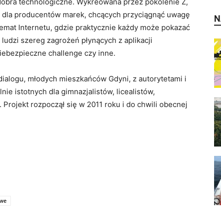
 dobra technologiczne. Wykreowana przez pokolenie Z,
a dla producentów marek, chcących przyciągnąć uwagę
N
temat Internetu, gdzie praktycznie każdy może pokazać
 ludzi szereg zagrożeń płynących z aplikacji
iebezpieczne challenge czy inne.
ialogu, młodych mieszkańców Gdyni, z autorytetami i
e istotnych dla gimnazjalistów, licealistów,
Projekt rozpoczął się w 2011 roku i do chwili obecnej
owe