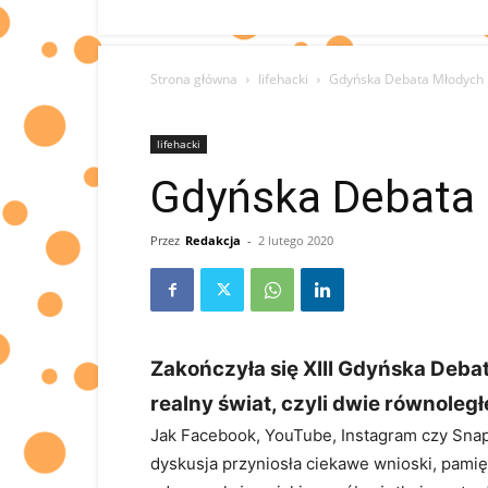
Strona główna
lifehacki
Gdyńska Debata Młodych
lifehacki
Gdyńska Debata
Przez
Redakcja
-
2 lutego 2020
Zakończyła się XIII Gdyńska Deba
realny świat, czyli dwie równoleg
Jak Facebook, YouTube, Instagram czy Snap
dyskusja przyniosła ciekawe wnioski, pamię