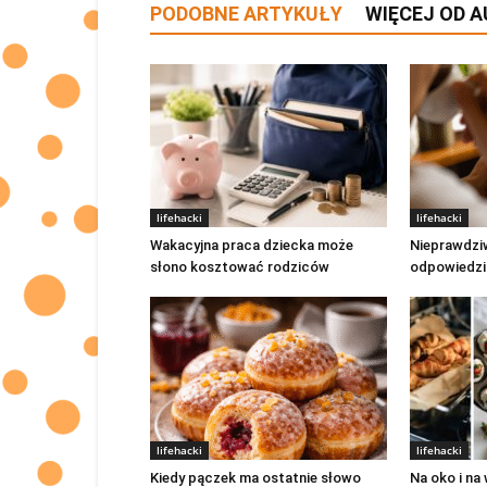
PODOBNE ARTYKUŁY
WIĘCEJ OD 
lifehacki
lifehacki
Wakacyjna praca dziecka może
Nieprawdziw
słono kosztować rodziców
odpowiedzia
lifehacki
lifehacki
Kiedy pączek ma ostatnie słowo
Na oko i na