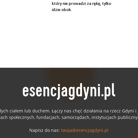
który nie prowadzi za rękę, tylko
idzie obok.
dych ciałem lub duchem. Łączy nas chęć działania na rzecz Gdyni 
jach społecznych, fundacjach, samorządach, instytucjach publiczn
Napisz do nas:
twoja@esencjagdyni.pl