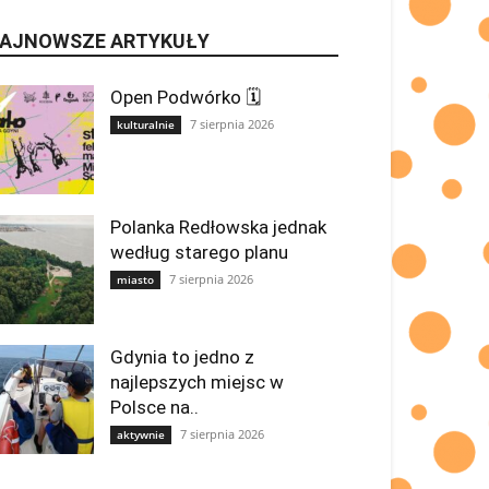
AJNOWSZE ARTYKUŁY
Open Podwórko 🗓
7 sierpnia 2026
kulturalnie
Polanka Redłowska jednak
według starego planu
7 sierpnia 2026
miasto
Gdynia to jedno z
najlepszych miejsc w
Polsce na..
7 sierpnia 2026
aktywnie