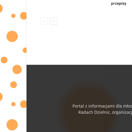
przepisy
Portal z informacjami dla mło
Radach Dzielnic, organizac