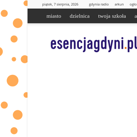
piątek, 7 sierpnia, 2026
gdynia radio
arkun
ogło
miasto
dzielnica
twoja szkoła
esencjaGdyni.pl
|
informacje
od
Was
dla
Was