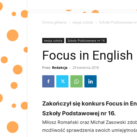
Strona główna
twoja szkola
Szkoła Podstawowa nr
twoja szkola
Szkoła Podstawowa nr 16
Focus in English
Przez
Redakcja
-
29 kwietnia 2018
Zakończył się konkurs Focus in En
Szkoły Podstawowej nr 16.
Miłosz Romański oraz Michał Zasowski zdoby
możliwość sprawdzenia swoich umiejętności 