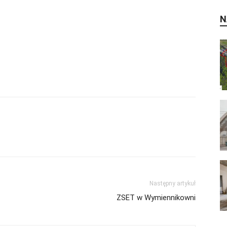
N
Następny artykuł
ZSET w Wymiennikowni