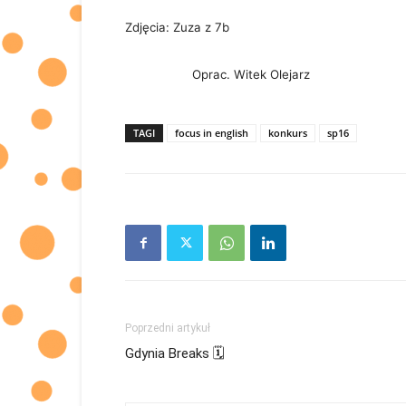
Zdjęcia: Zuza z 7b
Oprac. Witek Olejarz
TAGI
focus in english
konkurs
sp16
Poprzedni artykuł
Gdynia Breaks 🗓