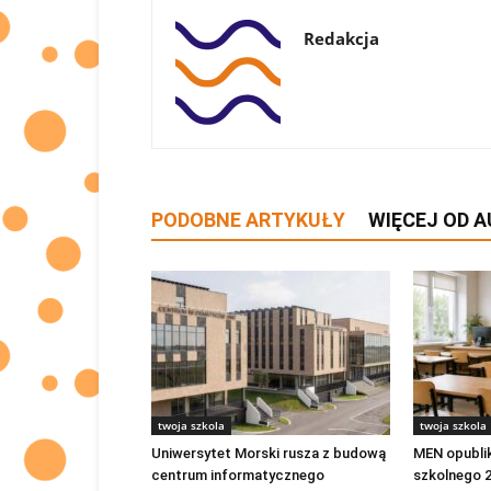
Redakcja
PODOBNE ARTYKUŁY
WIĘCEJ OD 
twoja szkola
twoja szkola
Uniwersytet Morski rusza z budową
MEN opubli
centrum informatycznego
szkolnego 