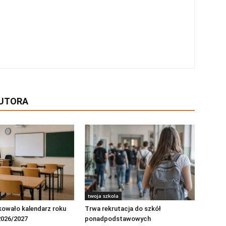
AUTORA
twoja szkola
kowało kalendarz roku
Trwa rekrutacja do szkół
2026/2027
ponadpodstawowych