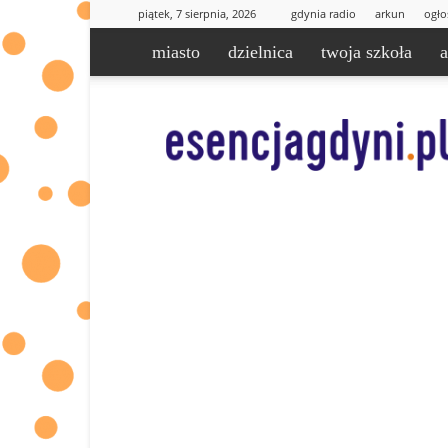
piątek, 7 sierpnia, 2026
gdynia radio
arkun
ogło
miasto
dzielnica
twoja szkoła
esencjaGdyni.pl
|
informacje
od
Was
dla
Was