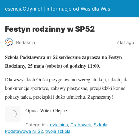
esencjaGdyni.pl | informacje od Was dla Was
Festyn rodzinny w SP52
Redakcja
7 lat ago
Szkoła Podstawowa nr 52 serdecznie zaprasza na Festyn
Rodzinny, 25 maja (sobota) od godziny 11:00.
Dla wszystkich Gości przygotowano szereg atrakcji, takich jak
konkurencje sportowe, zabawy plastyczne, przejażdżki konne,
pokazy tańca, przekąski i dużo uśmiechu. Zapraszamy!
Oprac. Witek Olejarz
Categories:
dzielnica
,
Grabówek
,
Szkoła
Podstawowa nr 52
,
twoja szkola