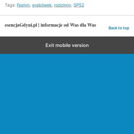
Tags:
Festyn
,
grabówek
,
rodzinny
,
SP52
esencjaGdyni.pl | informacje od Was dla Was
Back to top
Exit mobile version