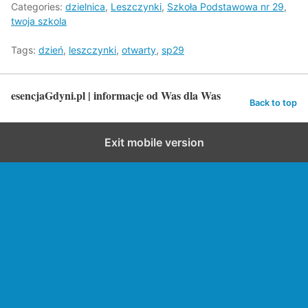
Categories:
dzielnica
,
Leszczynki
,
Szkoła Podstawowa nr 29
,
twoja szkola
Tags:
dzień
,
leszczynki
,
otwarty
,
sp29
esencjaGdyni.pl | informacje od Was dla Was
Back to top
Exit mobile version