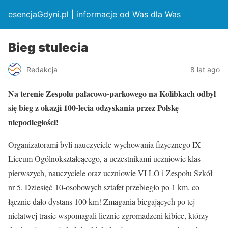
esencjaGdyni.pl | informacje od Was dla Was
Bieg stulecia
Redakcja
8 lat ago
Na terenie Zespołu pałacowo-parkowego na Kolibkach odbył
się bieg z okazji 100-lecia odzyskania przez Polskę
niepodległości!
Organizatorami byli nauczyciele wychowania fizycznego IX
Liceum Ogólnokształcącego, a uczestnikami uczniowie klas
pierwszych, nauczyciele oraz uczniowie VI LO i Zespołu Szkół
nr 5. Dziesięć 10-osobowych sztafet przebiegło po 1 km, co
łącznie dało dystans 100 km! Zmagania biegających po tej
niełatwej trasie wspomagali licznie zgromadzeni kibice, którzy