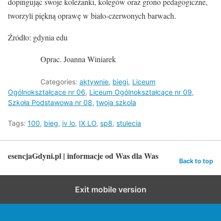
dopingując swoje koleżanki, kolegów oraz grono pedagogiczne,
tworzyli piękną oprawę w biało-czerwonych barwach.
Źródło: gdynia edu
Oprac. Joanna Winiarek
Categories:
aktywnie
,
biegi
,
Liceum
Ogólnokształcące nr 06
,
Liceum Ogólnokształcące nr 09
,
Szkoła Podstawowa nr 08
,
twoja szkola
Tags:
100
,
bieg
,
iv lo
,
IX LO
,
sp8
,
stulecia
esencjaGdyni.pl | informacje od Was dla Was
Back to top
Exit mobile version