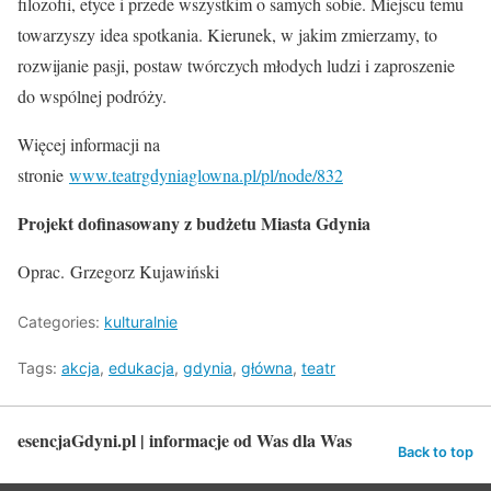
filozofii, etyce i przede wszystkim o samych sobie. Miejscu temu
towarzyszy idea spotkania. Kierunek, w jakim zmierzamy, to
rozwijanie pasji, postaw twórczych młodych ludzi i zaproszenie
do wspólnej podróży.
Więcej informacji na
stronie
www.teatrgdyniaglowna.pl/pl/node/832
Projekt dofinasowany z budżetu Miasta Gdynia
Oprac. Grzegorz Kujawiński
Categories:
kulturalnie
Tags:
akcja
,
edukacja
,
gdynia
,
główna
,
teatr
esencjaGdyni.pl | informacje od Was dla Was
Back to top