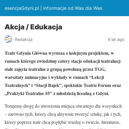
esencjaGdyni.pl | informacje od Was dla Was
Akcja / Edukacja
Redakcja
9 lat ago
Teatr Gdynia Główna wyrusza z kolejnym projektem, w
ramach którego zwiedzimy cztery stacje edukacji teatralnej:
stałe zajęcia teatralne z grupą powołaną przez TGG,
warsztaty animacyjne i wykłady w ramach “Lekcji
Teatralnych” i “Stacji Bajek”, spektakle Teatru Forum oraz
„Praktyki Teatralne #5” z młodzieżą licealną z Gdyni.
Torujemy drogę do stworzenia miejsca otwartego dla wszystkich
– zarówno tych, którzy chcą aktywnie tworzyć sztukę, jak i tych,
którzy poprzez teatr chcą pogłębić wiedzę o świecie, literaturze,