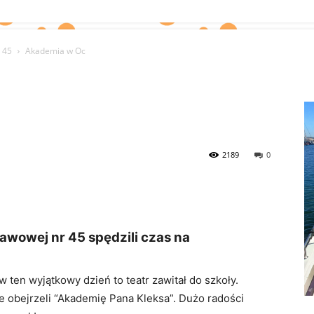
 45
Akademia w Oc
2189
0
awowej nr 45 spędzili czas na
 w ten wyjątkowy dzień to teatr zawitał do szkoły.
e obejrzeli “Akademię Pana Kleksa”. Dużo radości