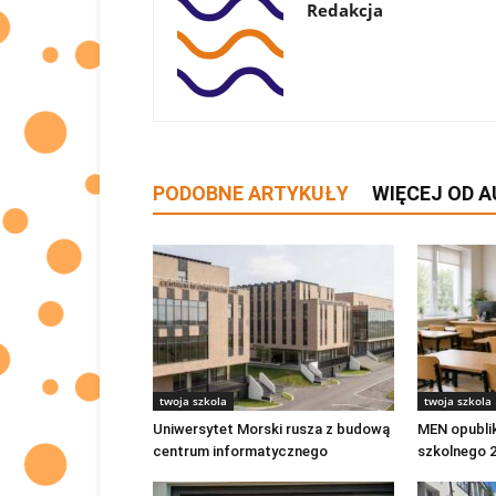
Redakcja
PODOBNE ARTYKUŁY
WIĘCEJ OD 
twoja szkola
twoja szkola
Uniwersytet Morski rusza z budową
MEN opubli
centrum informatycznego
szkolnego 