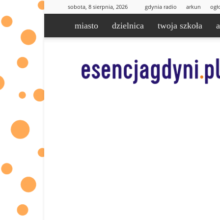
sobota, 8 sierpnia, 2026
gdynia radio
arkun
ogł
miasto
dzielnica
twoja szkoła
esencjaGdyni.pl
|
informacje
od
Was
dla
Was