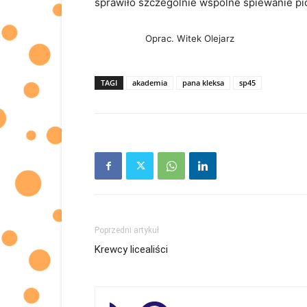
sprawiło szczególnie wspólne śpiewanie pi
Oprac. Witek Olejarz
TAGI
akademia
pana kleksa
sp45
Poprzedni artykuł
Krewcy licealiści