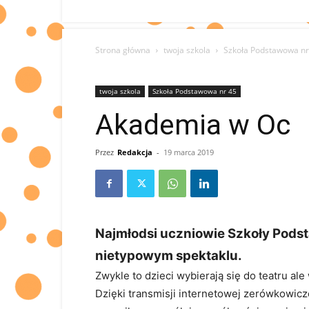
Strona główna
twoja szkola
Szkoła Podstawowa nr
twoja szkola
Szkoła Podstawowa nr 45
Akademia w Oc
Przez
Redakcja
-
19 marca 2019
Najmłodsi uczniowie Szkoły Podst
nietypowym spektaklu.
Zwykle to dzieci wybierają się do teatru ale
Dzięki transmisji internetowej zerówkowicz