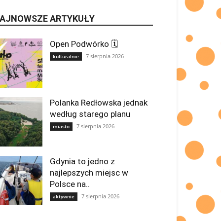
AJNOWSZE ARTYKUŁY
Open Podwórko 🗓
7 sierpnia 2026
kulturalnie
Polanka Redłowska jednak
według starego planu
7 sierpnia 2026
miasto
Gdynia to jedno z
najlepszych miejsc w
Polsce na..
7 sierpnia 2026
aktywnie