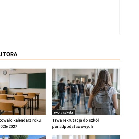
AUTORA
twoja szkola
kowało kalendarz roku
Trwa rekrutacja do szkół
2026/2027
ponadpodstawowych