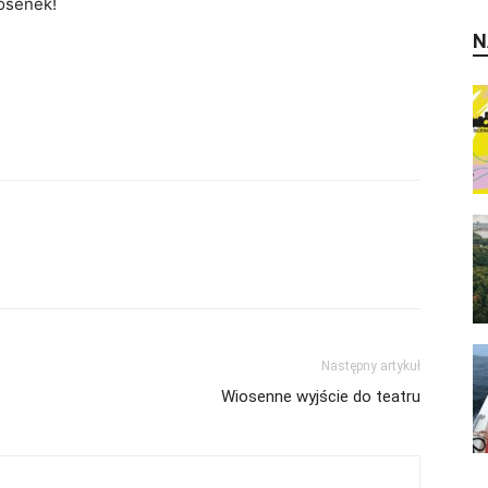
osenek!
N
Następny artykuł
Wiosenne wyjście do teatru