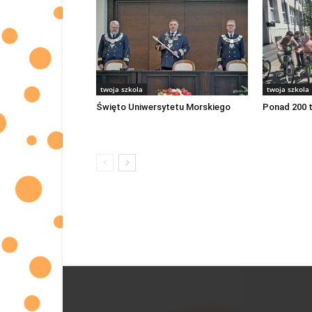
twoja szkola
twoja szkola
Święto Uniwersytetu Morskiego
Ponad 200 t