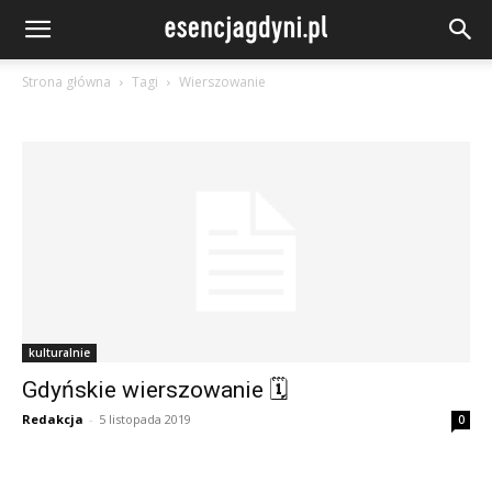
Strona główna
Tagi
Wierszowanie
kulturalnie
Gdyńskie wierszowanie 🗓
Redakcja
-
5 listopada 2019
0